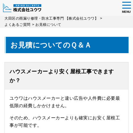
tog
nav
MENU
Skip
大田区の雨漏り修理・防水工事専門 【株式会社ユウワ】
>
to
よくあるご質問
>
お見積について
main
content
お見積についてのＱ＆Ａ
ハウスメーカーより安く屋根工事できます
か？
ユウワはハウスメーカーと違い広告や人件費に必要最
低限の経費しかかけません。
そのため、ハウスメーカーよりも確実にお安く屋根工
事が可能です。