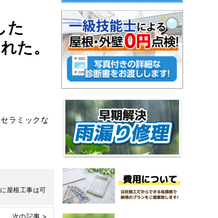
した
われた。
、セラミックな
緒に屋根工事は可
次の記事 >