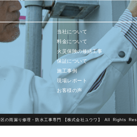
当社について
料金について
火災保険の修繕工事
保証について
施工事例
現場レポート
お客様の声
田区の雨漏り修理・防水工事専門 【株式会社ユウワ】
All Rights Res