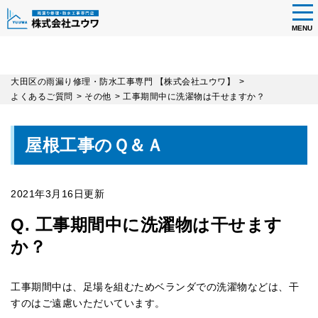
tog
nav
MENU
Skip
大田区の雨漏り修理・防水工事専門 【株式会社ユウワ】
>
to
よくあるご質問
>
その他
>
工事期間中に洗濯物は干せますか？
main
content
屋根工事のＱ＆Ａ
2021年3月16日更新
Q. 工事期間中に洗濯物は干せます
か？
工事期間中は、足場を組むためベランダでの洗濯物などは、干
すのはご遠慮いただいています。