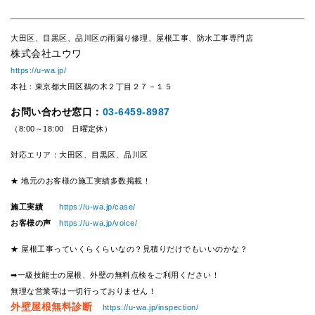
大田区、目黒区、品川区の雨漏り修理、屋根工事、防水工事専門店
株式会社ユウワ
https://u-wa.jp/
本社：東京都大田区鵜の木２丁目２７－１５
お問い合わせ窓口：
03-6459-8987
（8:00～18:00 日曜定休）
対応エリア：大田区、目黒区、品川区
★ 地元のお客様の施工実績多数掲載！
施工実績
https://u-wa.jp/case/
お客様の声
https://u-wa.jp/voice/
★ 屋根工事っていくらくらいなの？見積りだけでもいいのかな？
➡一級技能士の屋根、外壁の無料点検をご利用ください！
無理な営業等は一切行っておりません！
外壁屋根無料診断
https://u-wa.jp/inspection/